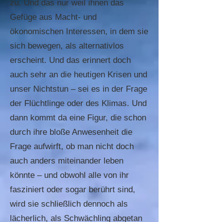
zu. Und das nur weil ihnen das
Gefüge aus Macht- und
ökonomischen Interessen, in dem sie
sich bewegen, als alternativlos
erscheint. Und das erinnert doch
auch sehr an die heutigen Krisen und
unser Nichtstun – sei es in der Frage
der Flüchtlinge oder des Klimas. Und
dann kommt da eine Figur, die schon
durch ihre bloße Anwesenheit die
Frage aufwirft, ob man nicht doch
auch anders miteinander leben
könnte – und obwohl alle von ihr
fasziniert oder sogar berührt sind,
wird sie schließlich dennoch als
lächerlich, als Schwächling abgetan