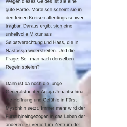
Wegen dieses Geldes ist sie eine
gute Partie. Moralisch scheint sie in
den feinen Kreisen allerdings schwer
tragbar. Daraus ergibt sich eine
unheilvolle Mixtur aus
Selbstverachtung und Hass, die in
Nastassja widerstreiten. Und die
Frage: Soll man nach denselben
Regeln spielen?
Dann ist da noch die junge
Generalstochter Aglaja Jepantschina,
die Hoffnung und Gefühle in Fürst
Myschkin setzt. Immer mehr wird der
Fürst hineingezogen in das Leben der
anderen. Er verliert im Zentrum der