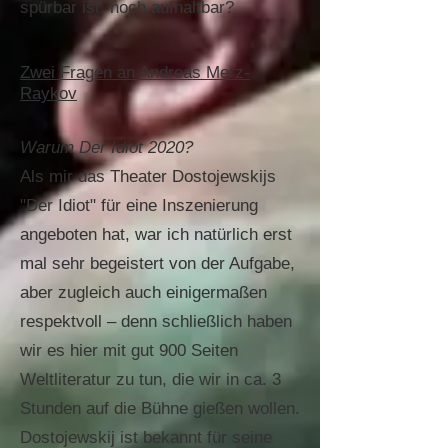
spürbar ist, noch aufhaltbar?
Zwei Fragen an Andreas Merz-
Raykov
Warum Der Idiot 2020?
Als mir das Theater Dostojewskijs
"Der Idiot" für eine Inszenierung
angeboten hat, war ich natürlich erst
mal sehr begeistert von der Aufgabe,
aber zugleich auch einigermaßen
respektvoll – denn schließlich haben
wir es hier mit gut 900 Seiten
Weltliteratur zu tun, die wir in ca. 3
Stunden auf die Bühne gießen wollen.
Dostojewskij ist bekannt für seine