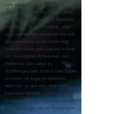
sehr genaue und fast schamlos
detaillierte Figurenzeichnung. Diese
Figuren kommen aus dem Russland
des späten 19. Jahrhunderts, aber
dass sie dennoch etwas mit uns und
unserem Heute zu tun haben liegt
vielleicht daran, dass sie uns in ihrer
Art, ihre eigenen Schwächen und
Fehler vor sich selbst zu
rechtfertigen sehr ähnlich sind. Dabei
scheinen sie sogar zu erkennen,
wenn sie nur aus Wut, Angst oder
Egoismus handeln – und trotzdem
machen sie genau so weiter, steuern
sehenden Auges auf die Katastrophe