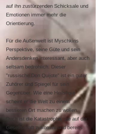
auf ihn zustürzenden Schicksale und
Emotionen immer mehr die
Orientierung.
Für die Außenwelt ist Myschkins
Perspektive, seine Güte und sein
Andersdenken interessant, aber auch
seltsam bedrohlich. Dieser
"russische Don Quijote" ist ein guter
Zuhörer und Spiegel für sein
Gegenüber. Wie eine Heilsfigur
scheint er die Welt zu einem
besseren Ort machen zu wollen.
Doch ist die Katastrophe, die auf die
Gesellschaft zukommt und bereits