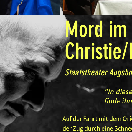
Mord im 
Christie
Staatstheater Augsbu
"In dies
finde ih
Auf der Fahrt mit dem Ori
der Zug durch eine Schne