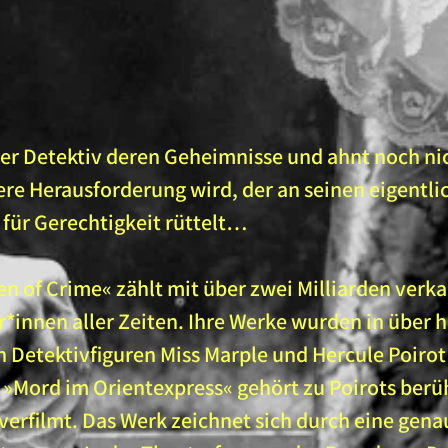
er Detektiv deren Geheimnisse und ahnt noch nich
ere Herausforderung wird, der an seinen eigentli
für Gerechtigkeit rüttelt…
en of Crime« zählt mit über zwei Milliarden ver
r*innen aller Zeiten. Ihre Werke wurden in über
n Detektivfiguren Miss Marple und Hercule Poirot
»Mord im Orientexpress« gehört zu Poirots berü
verfilmt. Das Werk zeichnet sich durch eine gen