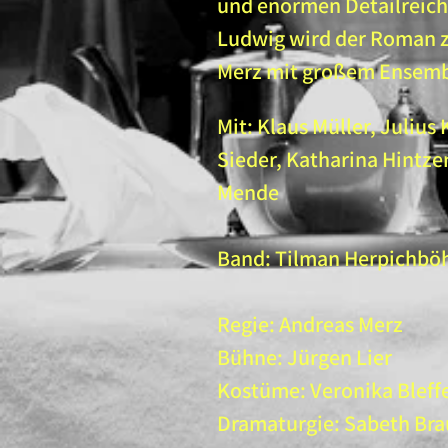
und enormen Detailreich
Ludwig wird der Roman z
Merz mit großem Ensemble
Mit: Klaus Müller, Julius
Sieder, Katharina Hintze
Mende
Band: Tilman Herpichböh
Regie: Andreas Merz
Bühne: Jürgen Lier
Kostüme: Veronika Bleff
Dramaturgie: Sabeth Br