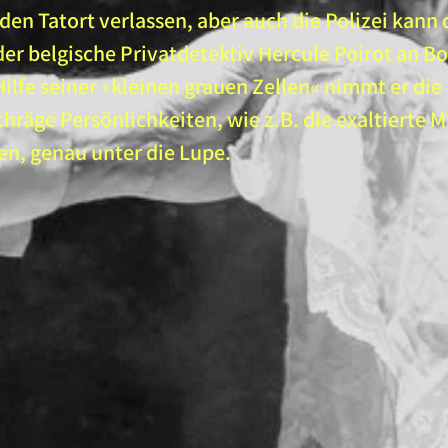
en Tatort verlassen, aber auch die Polizei kann 
der belgische Privatdetektiv Hercule Poirot an B
 Hilfe seiner »kleinen grauen Zellen« nimmt er di
hräge Persönlichkeiten, wie z.B. die exaltierte 
n, genau unter die Lupe.