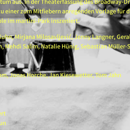
tum aus. In der Theaterfassung des Broadway-D
u einer zum Mitfiebern anregenden Vorlage für d
 im martini-Park inszeniert.​
 Kuhn, Mirjana Milosavljević, Jenny Langner, Geral
n, Mehdi Salim, Natalie Hünig, Sebastian Müller-
m, Jonas Horche, Jan Kiesewetter, Tom Jahn
ert
aun