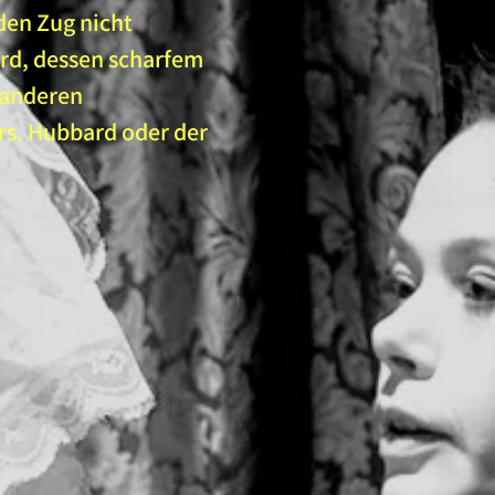
den Zug nicht
ord, dessen scharfem
e anderen
Mrs. Hubbard oder der