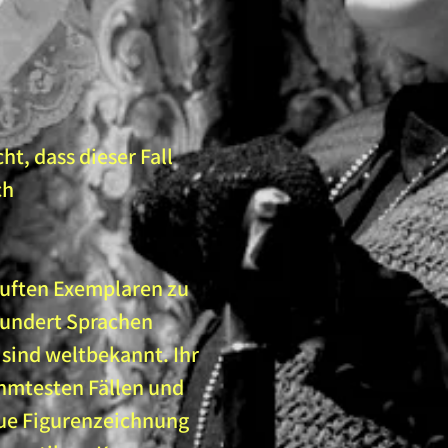
t, dass dieser Fall
ch
kauften Exemplaren zu
 hundert Sprachen
 sind weltbekannt. Ihr
hmtesten Fällen und
aue Figurenzeichnung