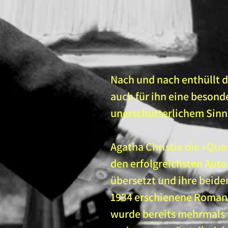
Nach und nach enthüllt d
auch für ihn eine besond
unerschütterlichem Sinn 
Agatha Christie die »Que
den erfolgreichsten Auto
übersetzt und ihre beide
1934 erschienene Roman 
wurde bereits mehrmals 