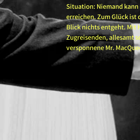
Situation: Niemand kann d
erreichen. Zum Glück ist 
Blick nichts entgeht. Mit
Zugreisenden, allesamt sc
versponnene Mr. MacQuee