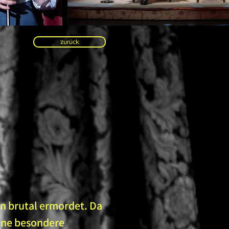
zurück
nn brutal ermordet. Da
ine besondere