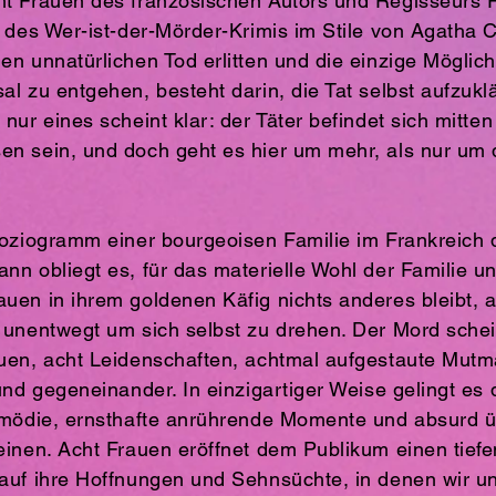
ht Frauen des französischen Autors und Regisseurs 
r des Wer-ist-der-Mörder-Krimis im Stile von Agatha 
en unnatürlichen Tod erlitten und die einzige Mögli
al zu entgehen, besteht darin, die Tat selbst aufzukl
nur eines scheint klar: der Täter befindet sich mitten
n sein, und doch geht es hier um mehr, als nur um 
Soziogramm einer bourgeoisen Familie im Frankreich d
n obliegt es, für das materielle Wohl der Familie un
en in ihrem goldenen Käfig nichts anderes bleibt, al
 unentwegt um sich selbst zu drehen. Der Mord schei
uen, acht Leidenschaften, achtmal aufgestaute Mutm
 und gegeneinander. In einzigartiger Weise gelingt es
omödie, ernsthafte anrührende Momente und absurd ü
inen. Acht Frauen eröffnet dem Publikum einen tiefen
auf ihre Hoffnungen und Sehnsüchte, in denen wir un