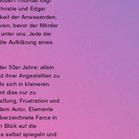
Robert Thomas folgt
Christie und Edgar
chkeit der Anwesenden,
ären, bevor der Mörder
 unter uns. Jede der
die Aufklärung eines
er 50er Jahre: allein
d ihrer Angestellten zu
s sich in kleineren
nt dies nur zu
aßung, Frustration und
 dem Autor, Elemente
berzeichnete Farce in
 Blick auf die
s selbst spiegeln und