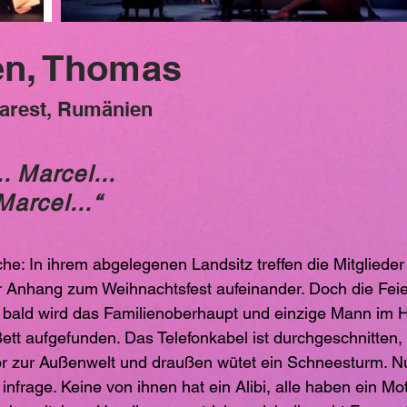
en, Thomas
karest, Rumänien
.. Marcel...
arcel...“
he: In ihrem abgelegenen Landsitz treffen die Mitglied
ihr Anhang zum Weihnachtsfest aufeinander. Doch die Feie
on bald wird das Familienoberhaupt und einzige Mann im
ett aufgefunden. Das Telefonkabel ist durchgeschnitten,
or zur Außenwelt und draußen wütet ein Schneesturm. 
frage. Keine von ihnen hat ein Alibi, alle haben ein Mo