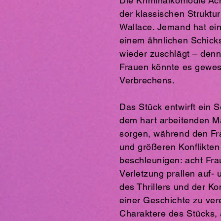
Die Kriminalkomödie Ac
der klassischen Struktu
Wallace. Jemand hat ein
einem ähnlichen Schicks
wieder zuschlägt – denn 
Frauen könnte es gewese
Verbrechens.
Das Stück entwirft ein 
dem hart arbeitenden Man
sorgen, während den Frau
und größeren Konflikten
beschleunigen: acht Fra
Verletzung prallen auf-
des Thrillers und der K
einer Geschichte zu vere
Charaktere des Stücks, 